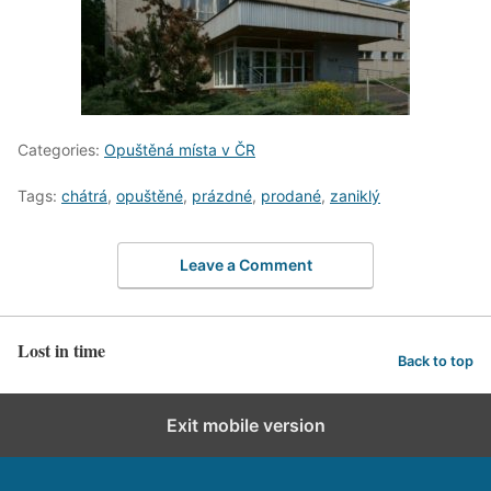
Categories:
Opuštěná místa v ČR
Tags:
chátrá
,
opuštěné
,
prázdné
,
prodané
,
zaniklý
Leave a Comment
Lost in time
Back to top
Exit mobile version