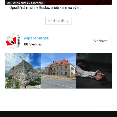
Opuštěná místa v zahraničí
Opuštěná místa v Rusku, aneb kam na výlet!
Načíst další
@paramageu
Sledovat
68
Sledující