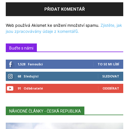
Web používá Akismet ke snížení množství spamu.
Zjistěte, jak
jsou zpracovávány údaje z komentářů.
Buďte s námi
1,528
Fanoušci
TO SE MI LÍBÍ
68
Sledující
SLEDOVAT
91
Odběratelé
ODEBÍRAT
NÁHODNÉ ČLÁNKY - ČESKÁ REPUBLIKA