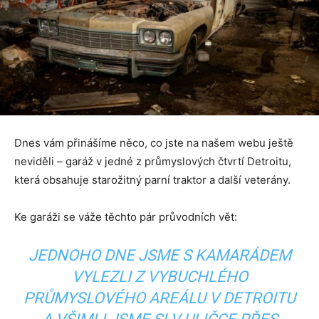
Dnes vám přinášíme něco, co jste na našem webu ještě
neviděli – garáž v jedné z průmyslových čtvrtí Detroitu,
která obsahuje starožitný parní traktor a další veterány.
Ke garáži se váže těchto pár průvodních vět:
JEDNOHO DNE JSME S KAMARÁDEM
VYLEZLI Z VYBUCHLÉHO
PRŮMYSLOVÉHO AREÁLU V DETROITU