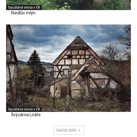
Opuštěná místa v ČR
Riedlův mlýn
Opuštěná místa v ČR
Švýcárna Lnáře
Načíst další