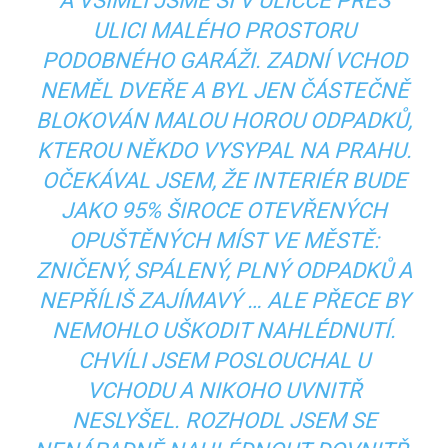
A VŠIMLI JSME SI V ULIČCE PŘES
ULICI MALÉHO PROSTORU
PODOBNÉHO GARÁŽI. ZADNÍ VCHOD
NEMĚL DVEŘE A BYL JEN ČÁSTEČNĚ
BLOKOVÁN MALOU HOROU ODPADKŮ,
KTEROU NĚKDO VYSYPAL NA PRAHU.
OČEKÁVAL JSEM, ŽE INTERIÉR BUDE
JAKO 95% ŠIROCE OTEVŘENÝCH
OPUŠTĚNÝCH MÍST VE MĚSTĚ:
ZNIČENÝ, SPÁLENÝ, PLNÝ ODPADKŮ A
NEPŘÍLIŠ ZAJÍMAVÝ … ALE PŘECE BY
NEMOHLO UŠKODIT NAHLÉDNUTÍ.
CHVÍLI JSEM POSLOUCHAL U
VCHODU A NIKOHO UVNITŘ
NESLYŠEL. ROZHODL JSEM SE