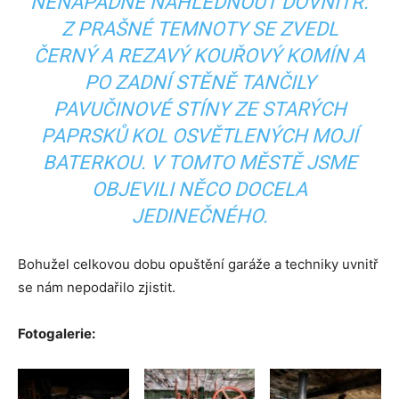
NENÁPADNĚ NAHLÉDNOUT DOVNITŘ.
Z PRAŠNÉ TEMNOTY SE ZVEDL
ČERNÝ A REZAVÝ KOUŘOVÝ KOMÍN A
PO ZADNÍ STĚNĚ TANČILY
PAVUČINOVÉ STÍNY ZE STARÝCH
PAPRSKŮ KOL OSVĚTLENÝCH MOJÍ
BATERKOU. V TOMTO MĚSTĚ JSME
OBJEVILI NĚCO DOCELA
JEDINEČNÉHO.
Bohužel celkovou dobu opuštění garáže a techniky uvnitř
se nám nepodařilo zjistit.
Fotogalerie: