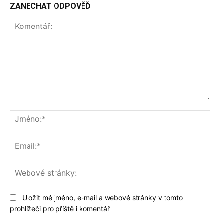
ZANECHAT ODPOVĚĎ
Komentář:
Jm
Ema
We
str
Uložit mé jméno, e-mail a webové stránky v tomto
prohlížeči pro příště i komentář.