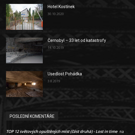
Hotel Kostínek
30.10.2020
Černobyl – 33 let od katastrofy
14.10.2019
Usedlost Pohádka
3.8.2019
POSLEDNÍ KOMENTÁŘE
TOP 12 světových opuštěných míst (část druhá) - Lost in time
na