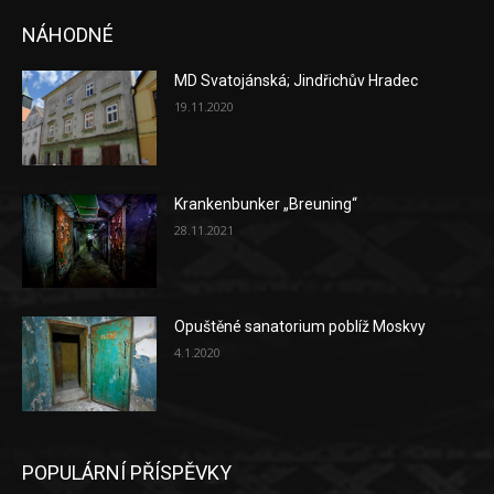
NÁHODNÉ
MD Svatojánská; Jindřichův Hradec
19.11.2020
Krankenbunker „Breuning“
28.11.2021
Opuštěné sanatorium poblíž Moskvy
4.1.2020
POPULÁRNÍ PŘÍSPĚVKY