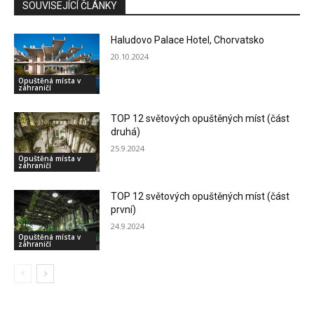
SOUVISEJÍCÍ ČLÁNKY
Haludovo Palace Hotel, Chorvatsko
20.10.2024
Opuštěná místa v
zahraničí
TOP 12 světových opuštěných míst (část
druhá)
25.9.2024
Opuštěná místa v
zahraničí
TOP 12 světových opuštěných míst (část
první)
24.9.2024
Opuštěná místa v
zahraničí