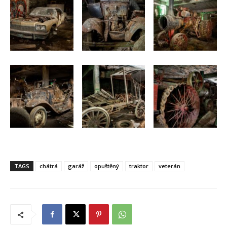
TAGS
chátrá
garáž
opuštěný
traktor
veterán