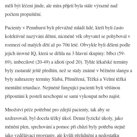
měli být léčeni jinde, ale míra přijetí byla stále výrazně nad
počtem propuštění.
Pacienty v Pennhurst byli převážně mládí lidé, kteří byli často
kolektivně nazýváni dětmi, nicméně věk obyvatel se pohyboval v
rozmezí od malých dětí až po 70ti leté. Obvykle byli děleni podle
jejich úrovně IQ, která se dělila na 3 hlavní skupiny: blbci (59-
69), imbecilové (20-49) a idioti (pod 20). Tyhle lékařské termíny
byly zastaralé ještě předtím, než se staly známé v běžném slangu a
byly nahrazeny termíny Slabá, Přiměřená, Těžká a Velmi těžká
mentální retardace. Nejméně fungující pacienti byli většinou
připoutáni k posteli neschopni se sami vykoupat nebo najíst.
Množství péče potřebné pro zdejší pacienty, tak aby se
uzdravovali, byl docela těžký úkol. Denní fyzické úkoly, jako
měnění plen, sprchování a pomoc při chůzi byly potřeba stejně
jako vzdělávací programy, ale kvůli přelidnění a nedostatku