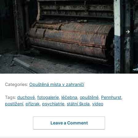
Categories:
Opuštěná místa v zahraničí
Tags:
duchové
,
fotogalerie
,
léčebna
,
opuštěné
,
Pennhurst
,
postižení
,
přízrak
,
psychiatrie
,
státní škola
,
video
Leave a Comment