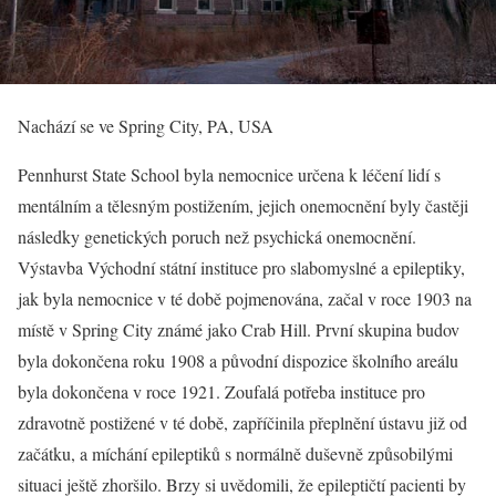
Nachází se ve Spring City, PA, USA
Pennhurst State School byla nemocnice určena k léčení lidí s
mentálním a tělesným postižením, jejich onemocnění byly častěji
následky genetických poruch než psychická onemocnění.
Výstavba Východní státní instituce pro slabomyslné a epileptiky,
jak byla nemocnice v té době pojmenována, začal v roce 1903 na
místě v Spring City známé jako Crab Hill. První skupina budov
byla dokončena roku 1908 a původní dispozice školního areálu
byla dokončena v roce 1921. Zoufalá potřeba instituce pro
zdravotně postižené v té době, zapříčinila přeplnění ústavu již od
začátku, a míchání epileptiků s normálně duševně způsobilými
situaci ještě zhoršilo. Brzy si uvědomili, že epileptičtí pacienti by