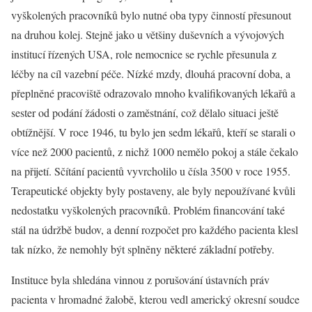
vyškolených pracovníků bylo nutné oba typy činností přesunout
na druhou kolej. Stejně jako u většiny duševních a vývojových
institucí řízených USA, role nemocnice se rychle přesunula z
léčby na cíl vazební péče. Nízké mzdy, dlouhá pracovní doba, a
přeplněné pracoviště odrazovalo mnoho kvalifikovaných lékařů a
sester od podání žádosti o zaměstnání, což dělalo situaci ještě
obtížnější. V roce 1946, tu bylo jen sedm lékařů, kteří se starali o
více než 2000 pacientů, z nichž 1000 nemělo pokoj a stále čekalo
na přijetí. Sčítání pacientů vyvrcholilo u čísla 3500 v roce 1955.
Terapeutické objekty byly postaveny, ale byly nepoužívané kvůli
nedostatku vyškolených pracovníků. Problém financování také
stál na údržbě budov, a denní rozpočet pro každého pacienta klesl
tak nízko, že nemohly být splněny některé základní potřeby.
Instituce byla shledána vinnou z porušování ústavních práv
pacienta v hromadné žalobě, kterou vedl americký okresní soudce