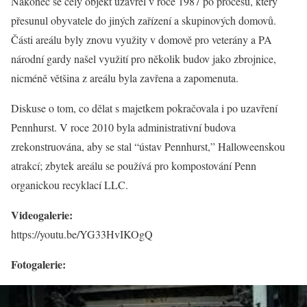
Nakonec se celý objekt uzavřel v roce 1987 po procesu, který
přesunul obyvatele do jiných zařízení a skupinových domovů.
Části areálu byly znovu využity v domově pro veterány a PA
národní gardy našel využití pro několik budov jako zbrojnice,
nicméně většina z areálu byla zavřena a zapomenuta.
Diskuse o tom, co dělat s majetkem pokračovala i po uzavření
Pennhurst. V roce 2010 byla administrativní budova
zrekonstruována, aby se stal “ústav Pennhurst,” Halloweenskou
atrakcí; zbytek areálu se používá pro kompostování Penn
organickou recyklací LLC.
Videogalerie:
https://youtu.be/YG33HvIKOgQ
Fotogalerie: