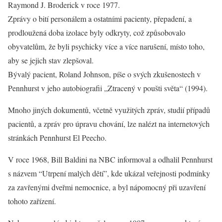
Raymond J. Broderick v roce 1977.
Zprávy o bití personálem a ostatními pacienty, přepadení, a
prodloužená doba izolace byly odkryty, což způsobovalo
obyvatelům, že byli psychicky více a více narušení, místo toho,
aby se jejich stav zlepšoval.
Bývalý pacient, Roland Johnson, píše o svých zkušenostech v
Pennhurst v jeho autobiografii „Ztracený v poušti světa“ (1994).
Mnoho jiných dokumentů, včetně využitých zpráv, studií případů
pacientů, a zpráv pro úpravu chování, lze nalézt na internetových
stránkách Pennhurst El Peecho.
V roce 1968, Bill Baldini na NBC informoval a odhalil Pennhurst
s názvem “Utrpení malých dětí”, kde ukázal veřejnosti podmínky
za zavřenými dveřmi nemocnice, a byl nápomocný při uzavření
tohoto zařízení.